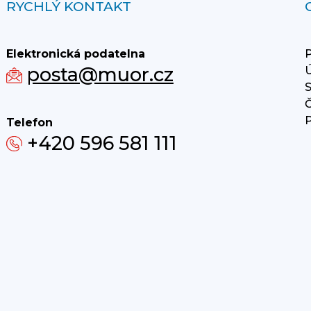
RYCHLÝ KONTAKT
Elektronická podatelna
P
posta@muor.cz
Ú
S
Č
P
Telefon
+420 596 581 111