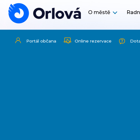
O městě
Radn
Portál občana
Online rezervace
Dot