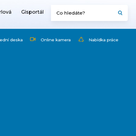
rlová
Gisportál
ední deska
Online kamera
Nabídka práce