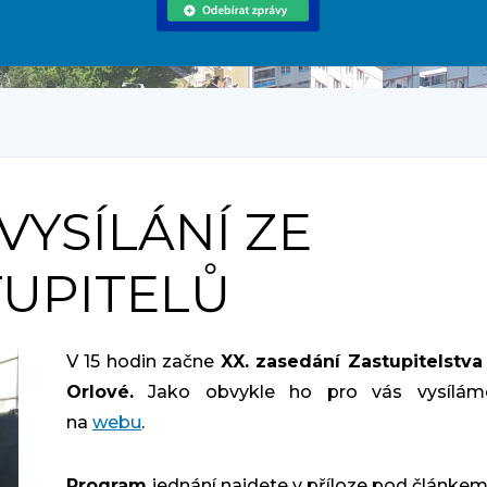
VYSÍLÁNÍ ZE
TUPITELŮ
V 15 hodin začne
XX. zasedání Zastupitelstv
Orlové.
Jako obvykle ho pro vás vysílá
na
webu
.
Program
jednání najdete
v příloze
pod článkem