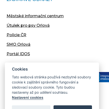
Městské informační centrum
Útulek pro psy Orlová
Policie ČR
SMO Orlová
Portál IDOS
Cookies
Tato webová stránka používá nezbytné soubory
cookie k zajištění správného fungování a
sledovací soubory cookie. Tyto budou
nastaveny až po udělení souhlasu.
Copyright © 2013 - 2026 Městský úřad Orlová
Nastavení cookies
Prohlášení přístupnosti