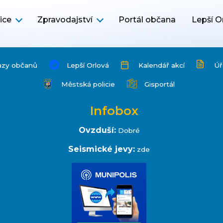
ice
Zpravodajství
Portál občana
Lepší O
azy občanů
Lepší Orlová
Kalendář akcí
Úř
Městská policie
Gisportál
Infobox
Ovzduší:
Dobré
Seismické jevy:
zde