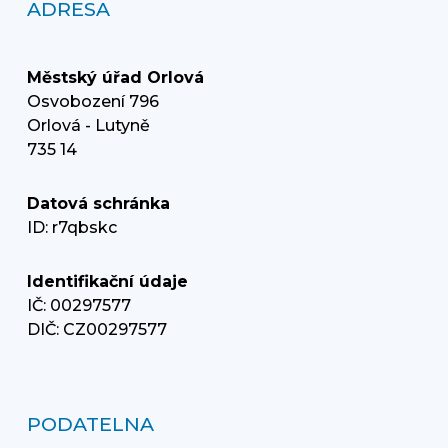
ADRESA
Městský úřad Orlová
Osvobození 796
Orlová - Lutyně
735 14
Datová schránka
ID: r7qbskc
Identifikační údaje
IČ: 00297577
DIČ: CZ00297577
PODATELNA