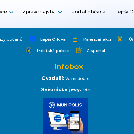
ice
Zpravodajství
Portál občana
Lepší O
azy občanů
Lepší Orlová
Kalendář akcí
Úř
Městská policie
Gisportál
Infobox
Ovzduší:
Velmi dobré
Seismické jevy:
zde