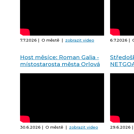
7.7.2026 | O městě |
zobrazit video
6.7.2026 |
Host měsíce: Roman Galia -
Středoš
místostarosta města Orlová
NETGOA 
student
30.6.2026 | O městě |
zobrazit video
29.6.2026 