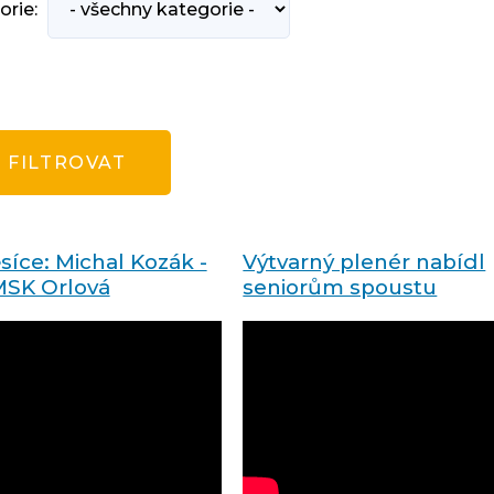
orie:
íce: Michal Kozák -
Výtvarný plenér nabídl
MSK Orlová
seniorům spoustu
kreativních činností