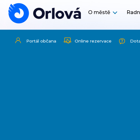
O městě
Radn
Portál občana
Online rezervace
Dot