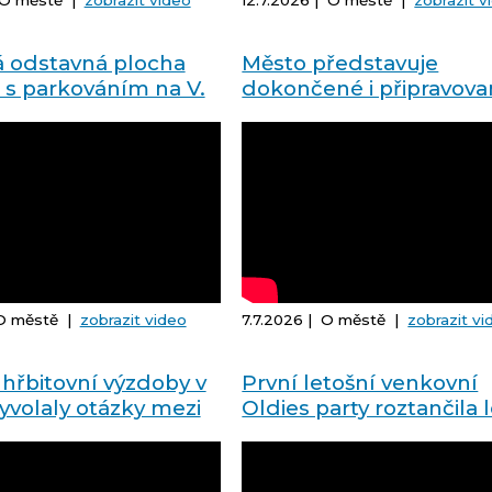
| O městě |
zobrazit video
12.7.2026 | O městě |
zobrazit v
 odstavná plocha
Město představuje
s parkováním na V.
dokončené i připravov
investiční projekty
 O městě |
zobrazit video
7.7.2026 | O městě |
zobrazit vi
hřbitovní výzdoby v
První letošní venkovní
yvolaly otázky mezi
Oldies party roztančila 
kino