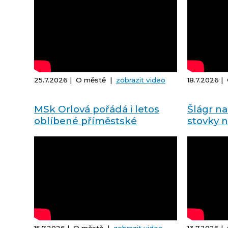
25.7.2026 | O městě |
zobrazit video
18.7.2026 
MSk Orlová pořádá i letos
Šlágr na
oblíbené příměstské
stovky 
sportovní tábory