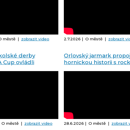
 O městě |
zobrazit video
2.7.2026 | O městě |
zobrazit v
kolské derby
Orlovský jarmark propoj
Cup ovládli
hornickou historii s roc
i GOA
´rollem
| O městě |
zobrazit video
28.6.2026 | O městě |
zobrazit 