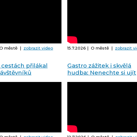
| O městě |
zobrazit video
15.7.2026 | O městě |
zobrazit v
 cestách přilákal
Gastro zážitek i skvělá
návštěvníků
hudba: Nenechte si ujít
letošní Orlovský gulášfe