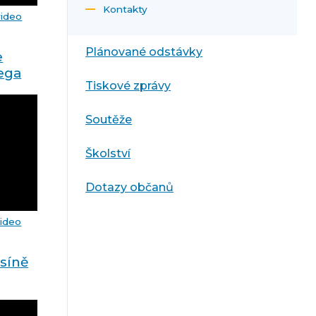
Kontakty
video
Plánované odstávky
e
lega
Tiskové zprávy
Soutěže
Školství
Dotazy občanů
video
síně
se