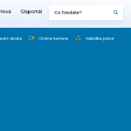
rlová
Gisportál
ední deska
Online kamera
Nabídka práce