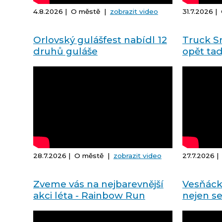
4.8.2026 | O městě |
zobrazit video
31.7.2026 
Orlovský gulášfest nabídl 12
Truck Sr
druhů guláše
opět tad
28.7.2026 | O městě |
zobrazit video
27.7.2026 
Zveme vás na nejbarevnější
Vesňáck
akci léta - Rainbow Run
nejen se
Orlová 2026!