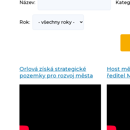
Název:
Kateg
Rok:
Orlová získá strategické
Host měs
pozemky pro rozvoj města
ředitel 