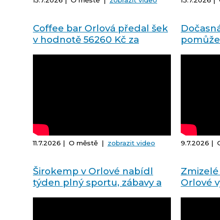
15.7.2026 | O městě |
zobrazit video
13.7.2026 
Coffee bar Orlová předal šek
Dočasná
v hodnotě 56260 Kč za
pomůže 
"Charitativní cappuccino"
etapě
Filípkovi
11.7.2026 | O městě |
zobrazit video
9.7.2026 |
Širokemp v Orlové nabídl
Zmizelé 
týden plný sportu, zábavy a
Orlové v
zážitků
občany