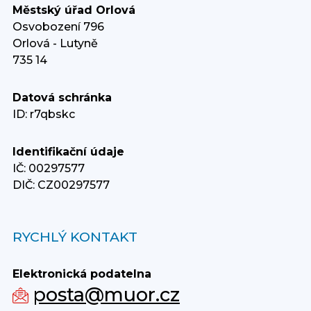
Městský úřad Orlová
Osvobození 796
Orlová - Lutyně
735 14
Datová schránka
ID: r7qbskc
Identifikační údaje
IČ: 00297577
DIČ: CZ00297577
RYCHLÝ KONTAKT
Elektronická podatelna
posta@muor.cz