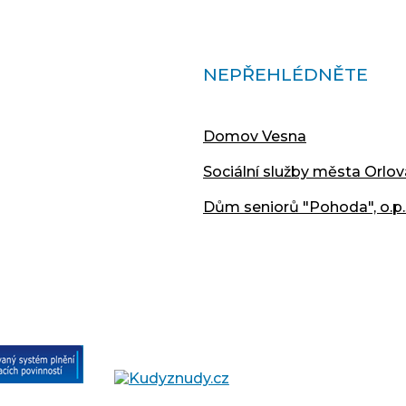
NEPŘEHLÉDNĚTE
Domov Vesna
Sociální služby města Orlov
Dům seniorů "Pohoda", o.p.