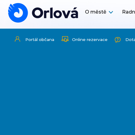
O městě
Radn
Portál občana
Online rezervace
Dot