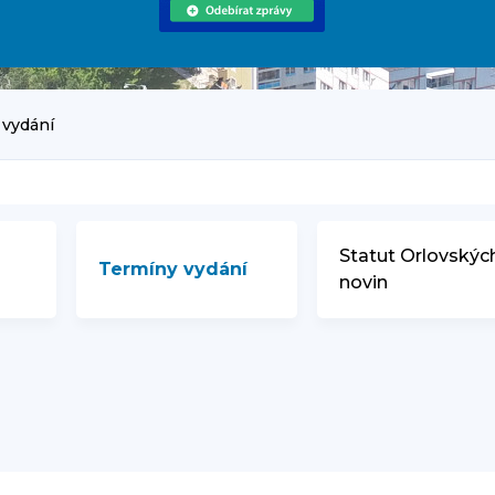
 vydání
Statut Orlovskýc
Termíny vydání
novin