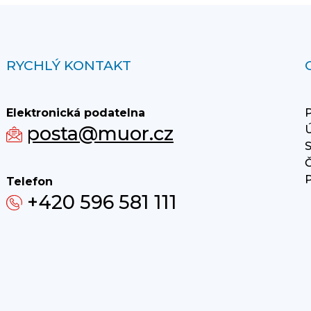
RYCHLÝ KONTAKT
Elektronická podatelna
P
posta@muor.cz
Ú
S
Č
P
Telefon
+420 596 581 111