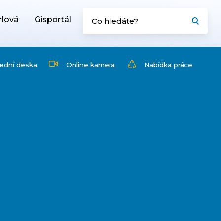
rlová
Gisportál
ední deska
Online kamera
Nabídka práce