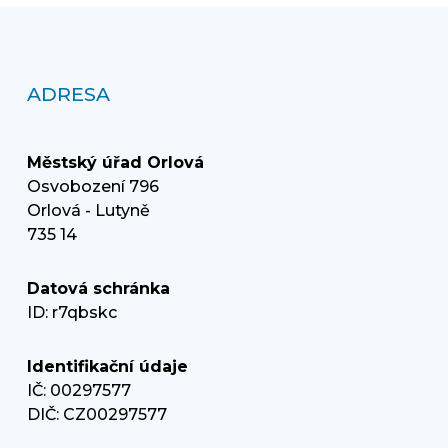
ADRESA
Městský úřad Orlová
Osvobození 796
Orlová - Lutyně
735 14
Datová schránka
ID: r7qbskc
Identifikační údaje
IČ: 00297577
DIČ: CZ00297577