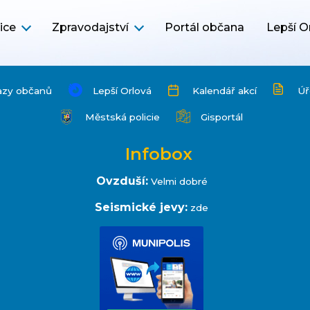
ice
Zpravodajství
Portál občana
Lepší O
azy občanů
Lepší Orlová
Kalendář akcí
Úř
Městská policie
Gisportál
Infobox
Ovzduší:
Velmi dobré
Seismické jevy:
zde