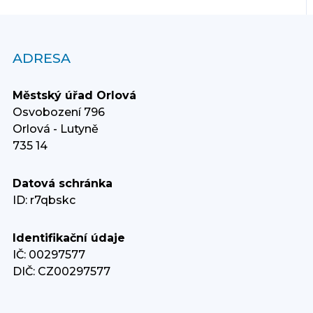
ADRESA
Městský úřad Orlová
Osvobození 796
Orlová - Lutyně
735 14
Datová schránka
ID: r7qbskc
Identifikační údaje
IČ: 00297577
DIČ: CZ00297577