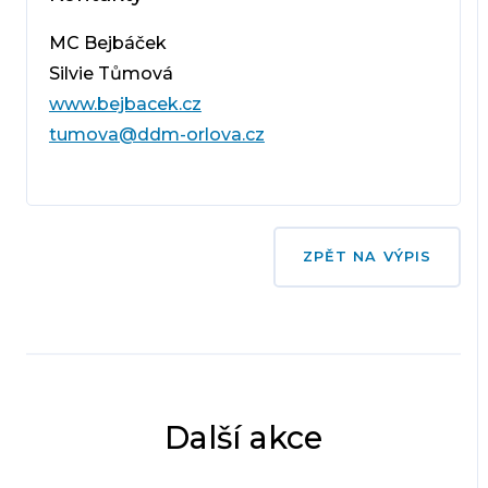
MC Bejbáček
Silvie Tůmová
www.bejbacek.cz
tumova@ddm-orlova.cz
ZPĚT NA VÝPIS
Další akce