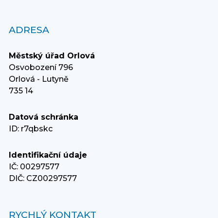
ADRESA
Městský úřad Orlová
Osvobození 796
Orlová - Lutyně
735 14
Datová schránka
ID: r7qbskc
Identifikační údaje
IČ: 00297577
DIČ: CZ00297577
RYCHLÝ KONTAKT