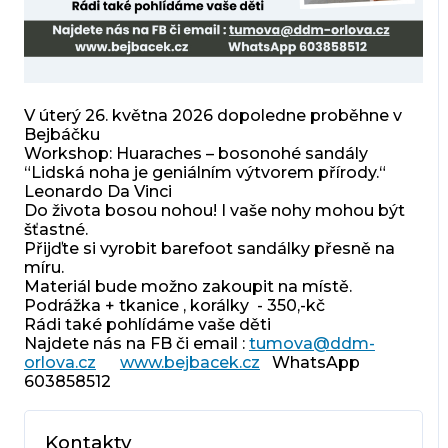
V úterý 26. května 2026 dopoledne proběhne v
Bejbáčku
Workshop: Huaraches – bosonohé sandály
“Lidská noha je geniálním výtvorem přírody.“
Leonardo Da Vinci
Do života bosou nohou! I vaše nohy mohou být
šťastné.
Přijďte si vyrobit barefoot sandálky přesně na
míru.
Materiál bude možno zakoupit na místě.
Podrážka + tkanice , korálky - 350,-kč
Rádi také pohlídáme vaše děti
Najdete nás na FB či email :
tumova@ddm-
orlova.cz
www.bejbacek.cz
WhatsApp
603858512
Kontakty