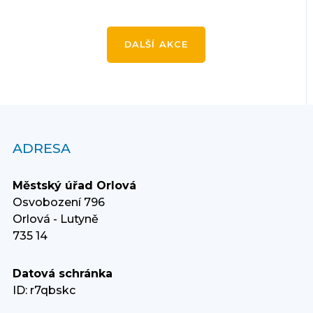
DALŠÍ AKCE
ADRESA
Městský úřad Orlová
Osvobození 796
Orlová - Lutyně
735 14
Datová schránka
ID: r7qbskc