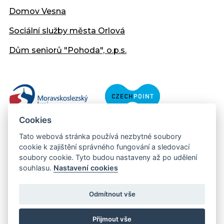
Domov Vesna
Sociální služby města Orlová
Dům seniorů "Pohoda", o.p.s.
Cookies
Tato webová stránka používá nezbytné soubory
cookie k zajištění správného fungování a sledovací
soubory cookie. Tyto budou nastaveny až po udělení
souhlasu.
Nastavení cookies
Copyright © 2013 - 2026 Městský úřad Orlová
Prohlášení přístupnosti
Odmítnout vše
Created:
web-evolution.cz
| Webmaster:
webmaster@muor.cz
Přijmout vše