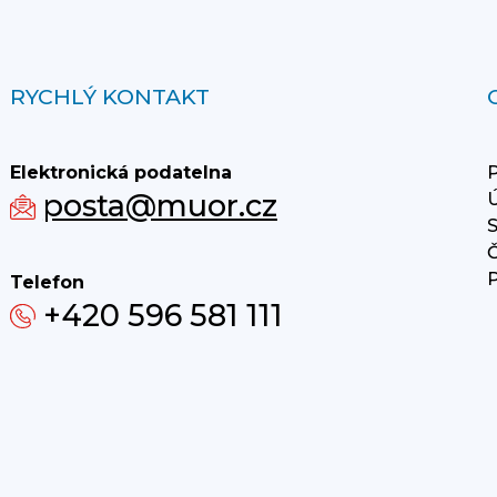
RYCHLÝ KONTAKT
Elektronická podatelna
P
posta@muor.cz
Ú
S
Č
P
Telefon
+420 596 581 111