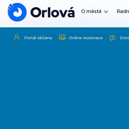
O městě
Radn
Portál občana
Online rezervace
Dot