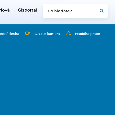
rlová
Gisportál
ední deska
Online kamera
Nabídka práce