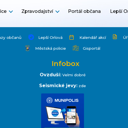
ice
Zpravodajství
Portál občana
Lepší O
azy občanů
Lepší Orlová
Kalendář akcí
Úř
Městská policie
Gisportál
Infobox
Ovzduší:
Velmi dobré
Seismické jevy:
zde