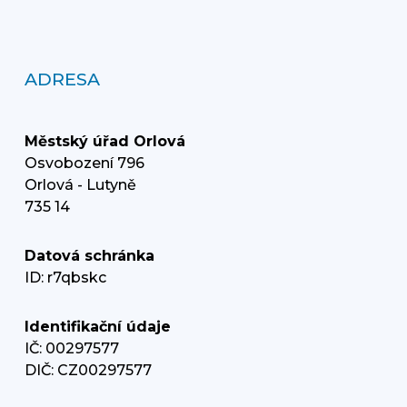
ADRESA
Městský úřad Orlová
Osvobození 796
Orlová - Lutyně
735 14
Datová schránka
ID: r7qbskc
Identifikační údaje
IČ: 00297577
DIČ: CZ00297577