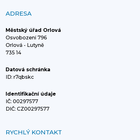
ADRESA
Městský úřad Orlová
Osvobození 796
Orlová - Lutyně
735 14
Datová schránka
ID: r7qbskc
Identifikační údaje
IČ: 00297577
DIČ: CZ00297577
RYCHLÝ KONTAKT