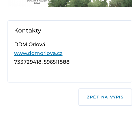
Kontakty
DDM Orlová
www.ddmorlova.cz
733729418, 596511888
ZPĚT NA VÝPIS