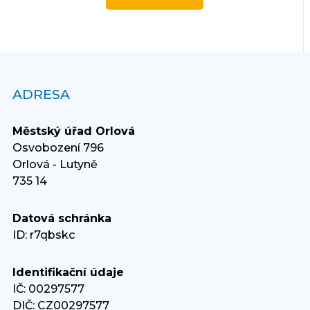
ADRESA
Městský úřad Orlová
Osvobození 796
Orlová - Lutyně
735 14
Datová schránka
ID: r7qbskc
Identifikační údaje
IČ: 00297577
DIČ: CZ00297577