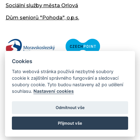
Sociální služby města Orlová
Dům seniorů "Pohoda", o.p.s.
Cookies
Tato webová stránka používá nezbytné soubory
cookie k zajištění správného fungování a sledovací
soubory cookie. Tyto budou nastaveny až po udělení
souhlasu.
Nastavení cookies
Copyright © 2013 - 2026 Městský úřad Orlová
Prohlášení přístupnosti
Odmítnout vše
Created:
web-evolution.cz
| Webmaster:
webmaster@muor.cz
Přijmout vše