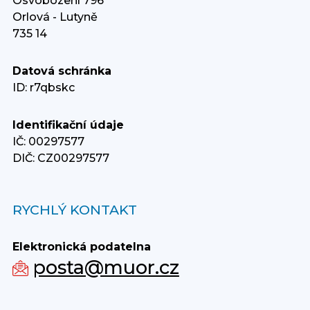
Osvobození 796
Orlová - Lutyně
735 14
Datová schránka
ID: r7qbskc
Identifikační údaje
IČ: 00297577
DIČ: CZ00297577
RYCHLÝ KONTAKT
Elektronická podatelna
posta@muor.cz