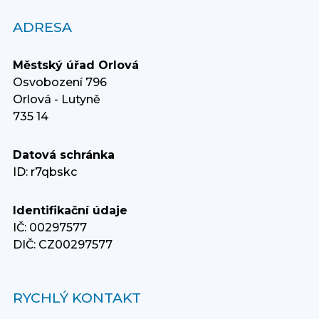
ADRESA
Městský úřad Orlová
Osvobození 796
Orlová - Lutyně
735 14
Datová schránka
ID: r7qbskc
Identifikační údaje
IČ: 00297577
DIČ: CZ00297577
RYCHLÝ KONTAKT