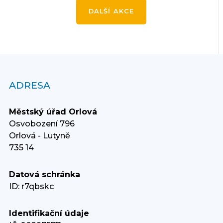
DALŠÍ AKCE
ADRESA
Městský úřad Orlová
Osvobození 796
Orlová - Lutyně
735 14
Datová schránka
ID: r7qbskc
Identifikační údaje