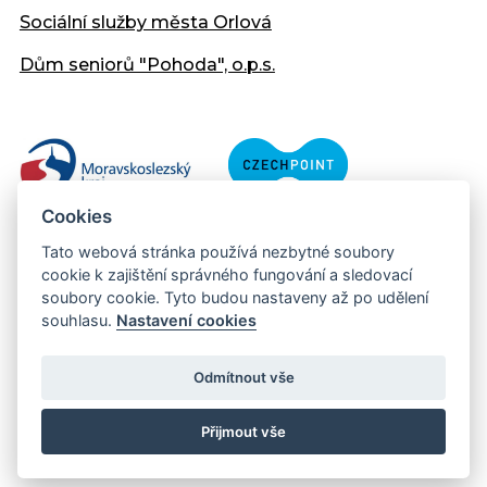
Sociální služby města Orlová
Dům seniorů "Pohoda", o.p.s.
Cookies
Tato webová stránka používá nezbytné soubory
cookie k zajištění správného fungování a sledovací
soubory cookie. Tyto budou nastaveny až po udělení
souhlasu.
Nastavení cookies
Copyright © 2013 - 2026 Městský úřad Orlová
Prohlášení přístupnosti
Odmítnout vše
Created:
web-evolution.cz
| Webmaster:
webmaster@muor.cz
Přijmout vše