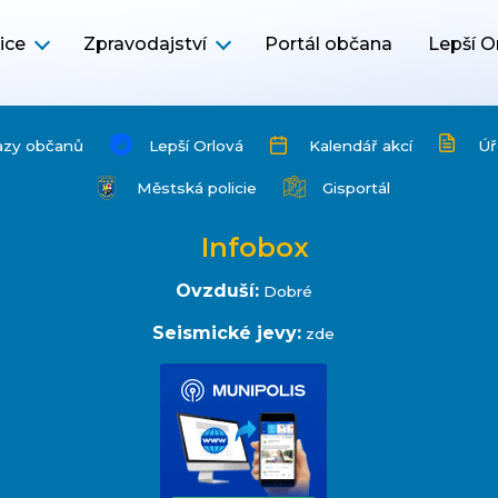
ice
Zpravodajství
Portál občana
Lepší O
azy občanů
Lepší Orlová
Kalendář akcí
Úř
Městská policie
Gisportál
Infobox
Ovzduší:
Dobré
Seismické jevy:
zde