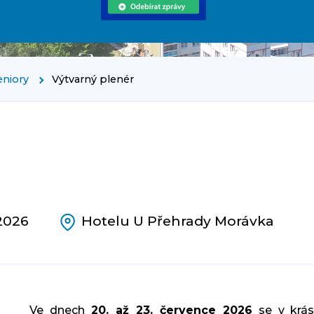
eniory
Výtvarný plenér
.2026
Hotelu U Přehrady Morávka
Ve dnech
20. až 23. července 2026
se v krá