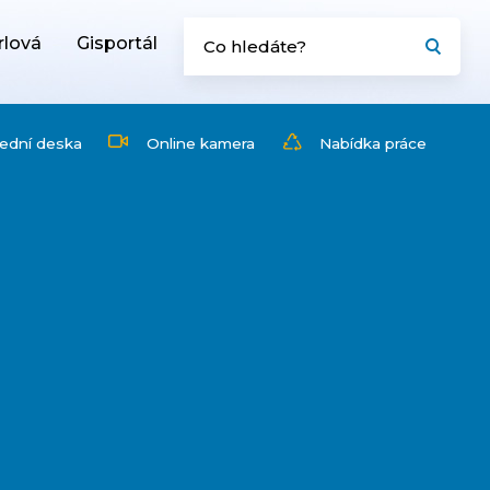
rlová
Gisportál
ední deska
Online kamera
Nabídka práce