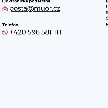
Elektronická podatelna
P
posta@muor.cz
Ú
S
Č
P
Telefon
+420 596 581 111