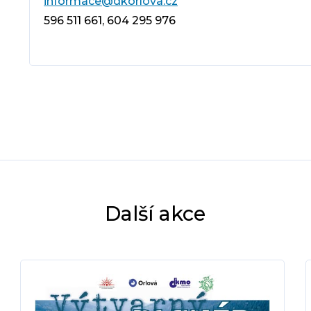
informace@dkorlova.cz
596 511 661, 604 295 976
Další akce