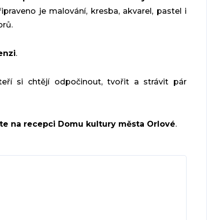
řipraveno je malování, kresba, akvarel, pastel i
orů.
enzi
.
ří si chtějí odpočinout, tvořit a strávit pár
ete na recepci Domu kultury města Orlové
.