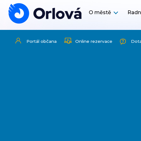
O městě
Radn
Portál občana
Online rezervace
Dot