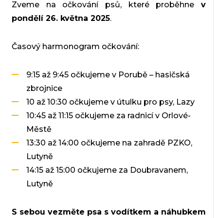
Zveme na očkování psů, které proběhne
v
pondělí 26. května 2025
.
Časový harmonogram očkování:
9:15 až 9:45 očkujeme v Porubě – hasičská
zbrojnice
10 až 10:30 očkujeme v útulku pro psy, Lazy
10:45 až 11:15 očkujeme za radnicí v Orlové-
Městě
13:30 až 14:00 očkujeme na zahradě PZKO,
Lutyně
14:15 až 15:00 očkujeme za Doubravanem,
Lutyně
S sebou vezměte psa s vodítkem a náhubkem