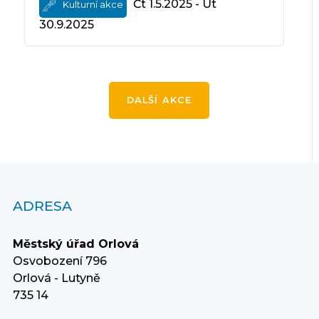
Čt 1.5.2025 - Út
Kulturní akce
30.9.2025
DALŠÍ AKCE
ADRESA
Městský úřad Orlová
Osvobození 796
Orlová - Lutyně
735 14