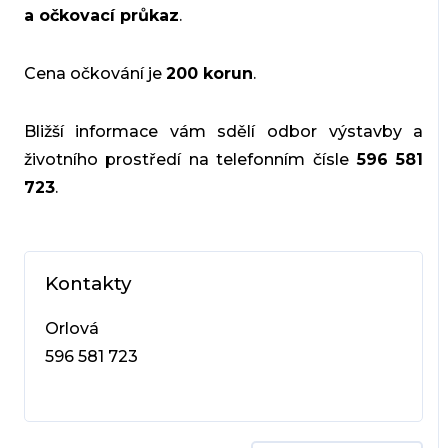
a očkovací průkaz
.
Cena očkování je
200 korun
.
Bližší informace vám sdělí odbor výstavby a
životního prostředí na telefonním čísle
596 581
723
.
Kontakty
Orlová
596 581 723