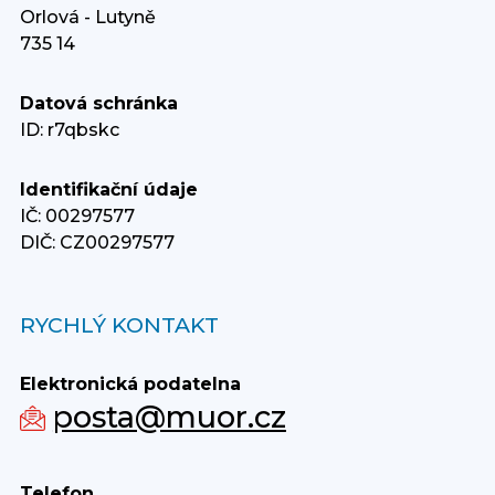
Orlová - Lutyně
735 14
Datová schránka
ID: r7qbskc
Identifikační údaje
IČ: 00297577
DIČ: CZ00297577
RYCHLÝ KONTAKT
Elektronická podatelna
posta@muor.cz
Telefon