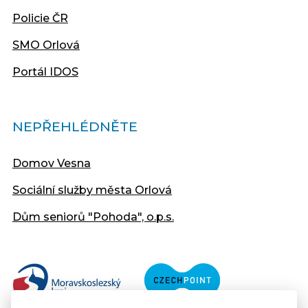
Policie ČR
SMO Orlová
Portál IDOS
NEPŘEHLÉDNĚTE
Domov Vesna
Sociální služby města Orlová
Dům seniorů "Pohoda", o.p.s.