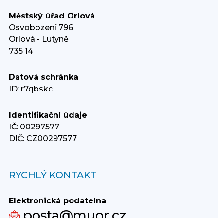
Městský úřad Orlová
Osvobození 796
Orlová - Lutyně
735 14
Datová schránka
ID: r7qbskc
Identifikační údaje
IČ: 00297577
DIČ: CZ00297577
RYCHLÝ KONTAKT
Elektronická podatelna
posta@muor.cz