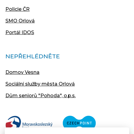
Policie ČR
SMO Orlová
Portál IDOS
NEPŘEHLÉDNĚTE
Domov Vesna
Sociální služby města Orlová
Dům seniorů "Pohoda", o.p.s.