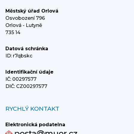
Městský úřad Orlová
Osvobození 796
Orlová - Lutyně
735 14
Datová schránka
ID: r7qbskc
Identifikační údaje
IČ: 00297577
DIČ: CZ00297577
RYCHLÝ KONTAKT
Elektronická podatelna
posta@muor.cz