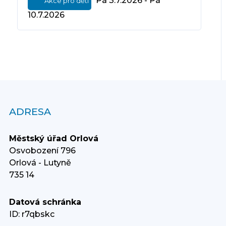
Pá 3.7.2026 - Pá
Akce pro děti
10.7.2026
ADRESA
Městský úřad Orlová
Osvobození 796
Orlová - Lutyně
735 14
Datová schránka
ID: r7qbskc