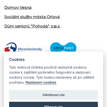
Domov Vesna
Sociální služby města Orlová
Dům seniorů "Pohoda", o.p.s.
Cookies
Tato webová stránka používá nezbytné soubory
cookie k zajištění správného fungování a sledovací
soubory cookie. Tyto budou nastaveny až po udělení
souhlasu.
Nastavení cookies
Copyright © 2013 - 2026 Městský úřad Orlová
Prohlášení přístupnosti
Odmítnout vše
Created:
web-evolution.cz
| Webmaster:
webmaster@muor.cz
Přijmout vše