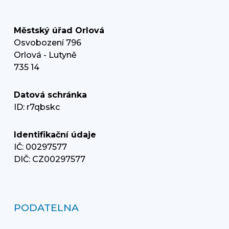
Městský úřad Orlová
Osvobození 796
Orlová - Lutyně
735 14
Datová schránka
ID: r7qbskc
Identifikační údaje
IČ: 00297577
DIČ: CZ00297577
PODATELNA