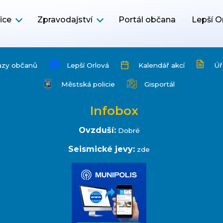
ice
Zpravodajství
Portál občana
Lepší O
azy občanů
Lepší Orlová
Kalendář akcí
Úř
Městská policie
Gisportál
Infobox
Ovzduší:
Dobré
Seismické jevy:
zde