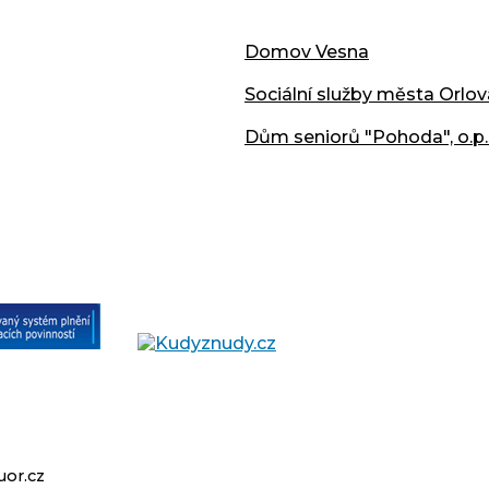
Domov Vesna
Sociální služby města Orlov
Dům seniorů "Pohoda", o.p.
or.cz