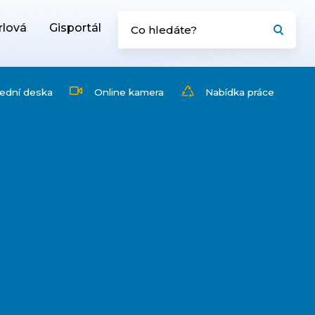
rlová
Gisportál
ední deska
Online kamera
Nabídka práce