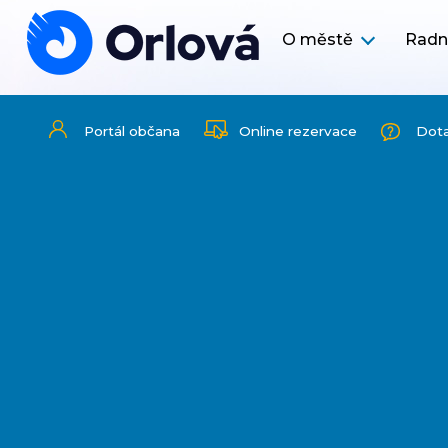
O městě
Radn
Portál občana
Online rezervace
Dot