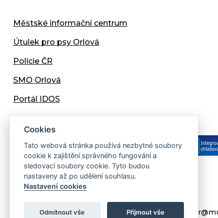
Městské informační centrum
Útulek pro psy Orlová
Policie ČR
SMO Orlová
Portál IDOS
Cookies
Tato webová stránka používá nezbytné soubory
cookie k zajištění správného fungování a
sledovací soubory cookie. Tyto budou
nastaveny až po udělení souhlasu.
Copyright © 2013 - 2026 Městský úřad Orlová
Nastavení cookies
Prohlášení přístupnosti
Created:
web-evolution.cz
| Webmaster:
webmaster@mu
Odmítnout vše
Přijmout vše