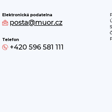
Elektronická podatelna
P
posta@muor.cz
Ú
S
Č
P
Telefon
+420 596 581 111