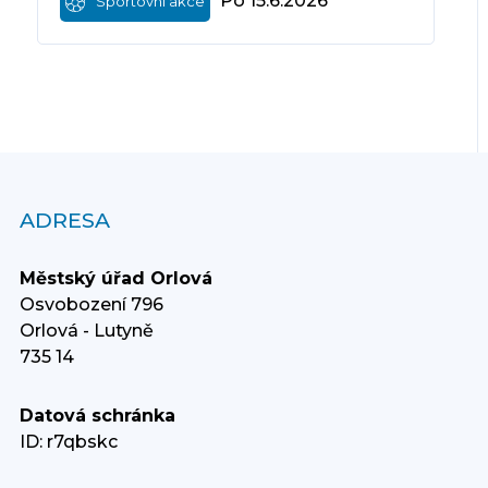
Po 15.6.2026
Sportovní akce
ADRESA
Městský úřad Orlová
Osvobození 796
Orlová - Lutyně
735 14
Datová schránka
ID: r7qbskc