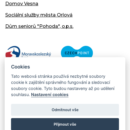
Domov Vesna
Sociální služby města Orlová
Dům seniorů "Pohoda", o.p.s.
Cookies
Tato webová stránka používá nezbytné soubory
cookie k zajištění správného fungování a sledovací
soubory cookie. Tyto budou nastaveny až po udělení
souhlasu.
Nastavení cookies
Copyright © 2013 - 2026 Městský úřad Orlová
Prohlášení přístupnosti
Odmítnout vše
Created:
web-evolution.cz
| Webmaster:
webmaster@muor.cz
Přijmout vše