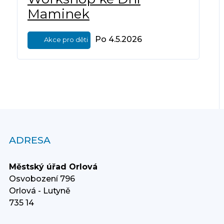
Maminek
Po 4.5.2026
Akce pro děti
ADRESA
Městský úřad Orlová
Osvobození 796
Orlová - Lutyně
735 14