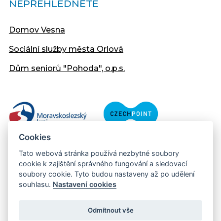
NEPŘEHLÉDNĚTE
Domov Vesna
Sociální služby města Orlová
Dům seniorů "Pohoda", o.p.s.
Cookies
Tato webová stránka používá nezbytné soubory
cookie k zajištění správného fungování a sledovací
soubory cookie. Tyto budou nastaveny až po udělení
souhlasu.
Nastavení cookies
Copyright © 2013 - 2026 Městský úřad Orlová
Prohlášení přístupnosti
Odmítnout vše
Created:
web-evolution.cz
| Webmaster: