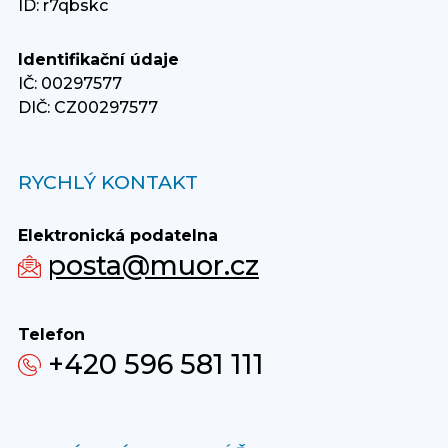
ID: r7qbskc
Identifikační údaje
IČ: 00297577
DIČ: CZ00297577
RYCHLÝ KONTAKT
Elektronická podatelna
posta@muor.cz
Telefon
+420 596 581 111