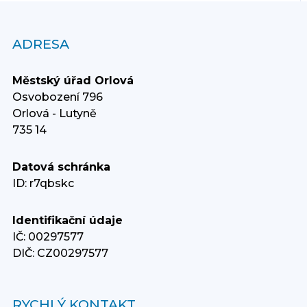
ADRESA
Městský úřad Orlová
Osvobození 796
Orlová - Lutyně
735 14
Datová schránka
ID: r7qbskc
Identifikační údaje
IČ: 00297577
DIČ: CZ00297577
RYCHLÝ KONTAKT