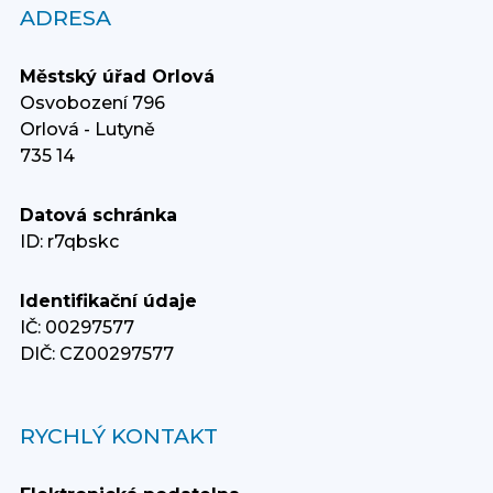
ADRESA
Městský úřad Orlová
Osvobození 796
Orlová - Lutyně
735 14
Datová schránka
ID: r7qbskc
Identifikační údaje
IČ: 00297577
DIČ: CZ00297577
RYCHLÝ KONTAKT