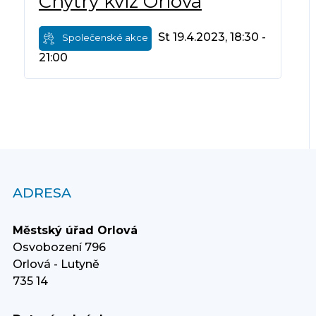
Chytrý kvíz Orlová
St 19.4.2023, 18:30 -
Společenské akce
21:00
ADRESA
Městský úřad Orlová
Osvobození 796
Orlová - Lutyně
735 14