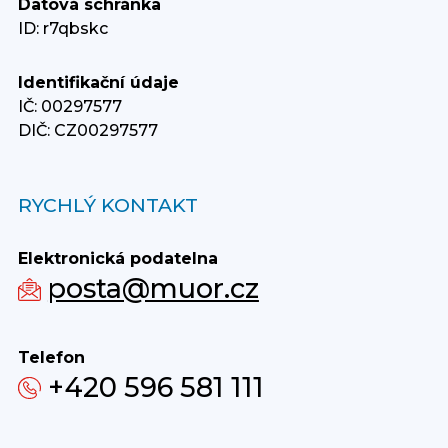
Datová schránka
ID: r7qbskc
Identifikační údaje
IČ: 00297577
DIČ: CZ00297577
RYCHLÝ KONTAKT
Elektronická podatelna
posta@muor.cz
Telefon
+420 596 581 111