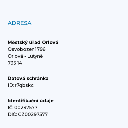
ADRESA
Městský úřad Orlová
Osvobození 796
Orlová - Lutyně
735 14
Datová schránka
ID: r7qbskc
Identifikační údaje
IČ: 00297577
DIČ: CZ00297577