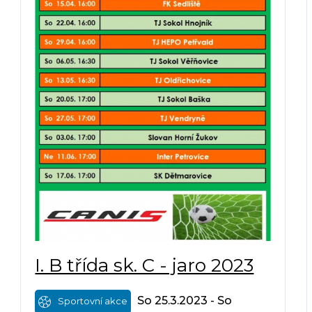
I. B třída sk. C - jaro 2023
So 25.3.2023 - So
Sportovní akce