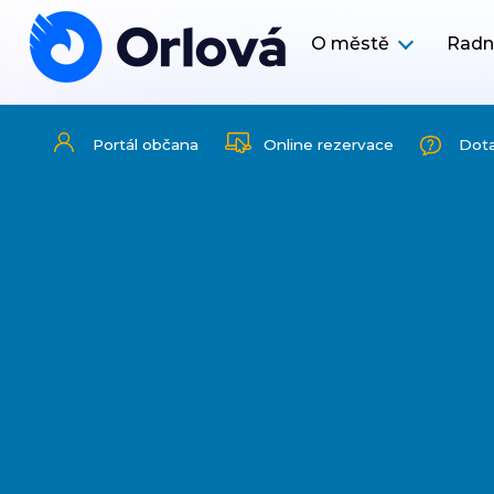
O městě
Radn
Portál občana
Online rezervace
Dot