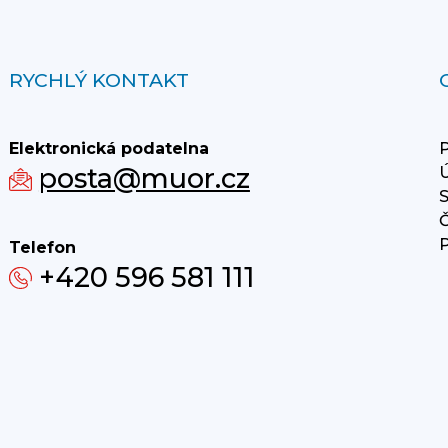
RYCHLÝ KONTAKT
Elektronická podatelna
P
posta@muor.cz
Ú
S
Č
P
Telefon
+420 596 581 111