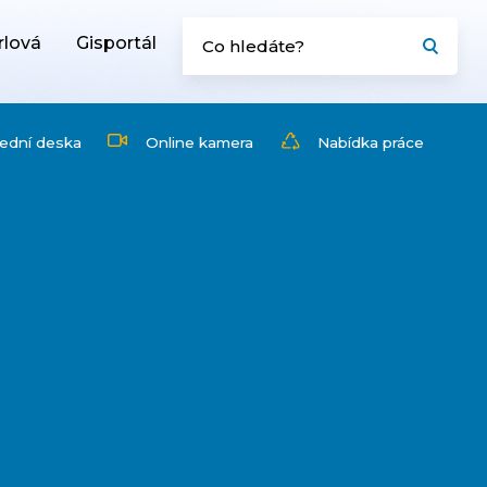
rlová
Gisportál
ední deska
Online kamera
Nabídka práce