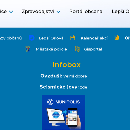
ice
Zpravodajství
Portál občana
Lepší O
azy občanů
Lepší Orlová
Kalendář akcí
Úř
Městská policie
Gisportál
Infobox
Ovzduší:
Velmi dobré
Seismické jevy:
zde