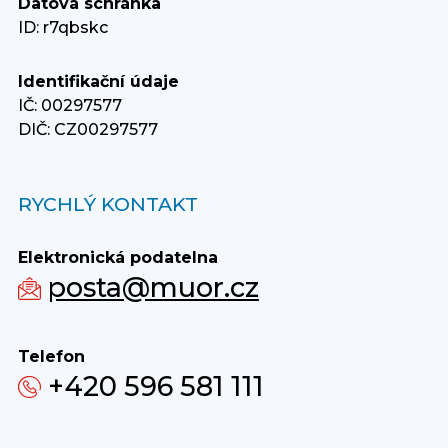
Datová schránka
ID: r7qbskc
Identifikační údaje
IČ: 00297577
DIČ: CZ00297577
RYCHLÝ KONTAKT
Elektronická podatelna
posta@muor.cz
Telefon
+420 596 581 111