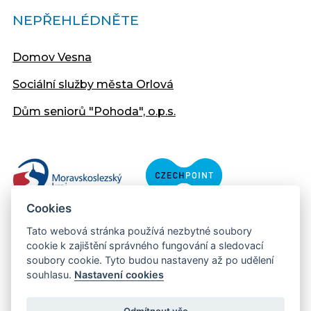
NEPŘEHLÉDNĚTE
Domov Vesna
Sociální služby města Orlová
Dům seniorů "Pohoda", o.p.s.
Cookies
Tato webová stránka používá nezbytné soubory
cookie k zajištění správného fungování a sledovací
soubory cookie. Tyto budou nastaveny až po udělení
souhlasu.
Nastavení cookies
Copyright © 2013 - 2026 Městský úřad Orlová
Prohlášení přístupnosti