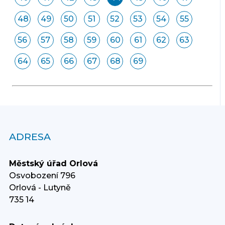
48
49
50
51
52
53
54
55
56
57
58
59
60
61
62
63
64
65
66
67
68
69
ADRESA
Městský úřad Orlová
Osvobození 796
Orlová - Lutyně
735 14