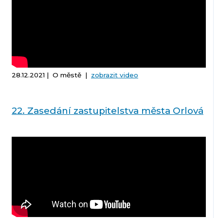
28.12.2021 | O městě |
zobrazit video
22. Zasedání zastupitelstva města Orlová