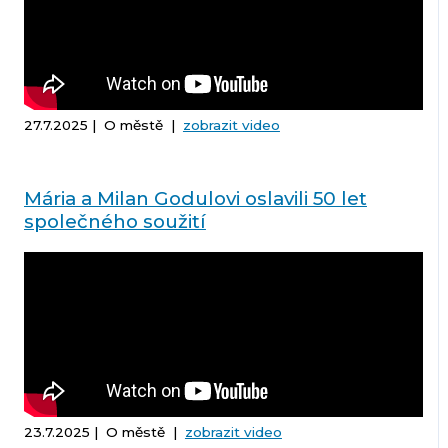
27.7.2025 | O městě |
zobrazit video
Mária a Milan Godulovi oslavili 50 let
společného soužití
23.7.2025 | O městě |
zobrazit video