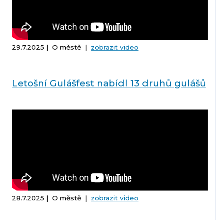
29.7.2025 | O městě |
zobrazit video
Letošní Gulášfest nabídl 13 druhů gulášů
28.7.2025 | O městě |
zobrazit video