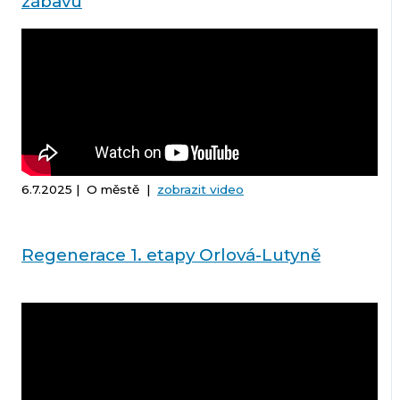
zábavu
6.7.2025 | O městě |
zobrazit video
Regenerace 1. etapy Orlová-Lutyně