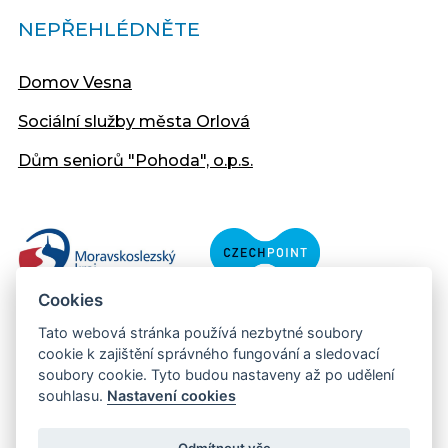
NEPŘEHLÉDNĚTE
Domov Vesna
Sociální služby města Orlová
Dům seniorů "Pohoda", o.p.s.
Cookies
Tato webová stránka používá nezbytné soubory
cookie k zajištění správného fungování a sledovací
soubory cookie. Tyto budou nastaveny až po udělení
souhlasu.
Nastavení cookies
Copyright © 2013 - 2026 Městský úřad Orlová
Prohlášení přístupnosti