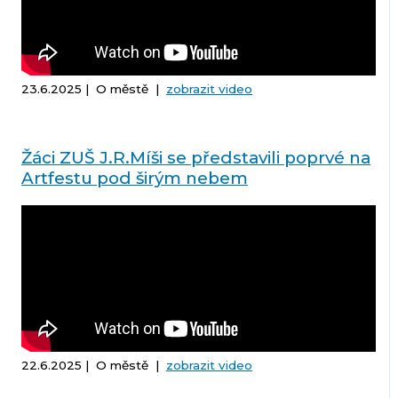
23.6.2025 | O městě |
zobrazit video
Žáci ZUŠ J.R.Míši se představili poprvé na
Artfestu pod širým nebem
22.6.2025 | O městě |
zobrazit video