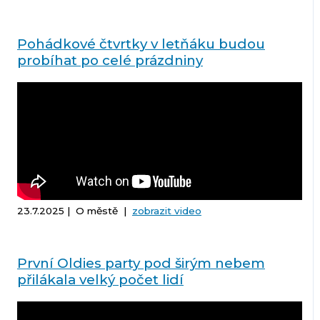
Pohádkové čtvrtky v letňáku budou
probíhat po celé prázdniny
23.7.2025 | O městě |
zobrazit video
První Oldies party pod širým nebem
přilákala velký počet lidí