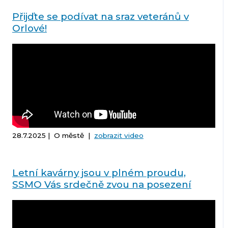
Přijďte se podívat na sraz veteránů v
Orlové!
28.7.2025 | O městě |
zobrazit video
Letní kavárny jsou v plném proudu,
SSMO Vás srdečně zvou na posezení