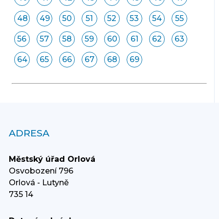
48
49
50
51
52
53
54
55
56
57
58
59
60
61
62
63
64
65
66
67
68
69
ADRESA
Městský úřad Orlová
Osvobození 796
Orlová - Lutyně
735 14