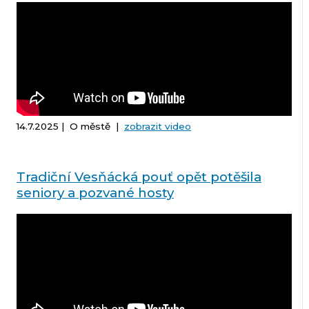
14.7.2025 | O městě |
zobrazit video
Tradiční Vesňácká pouť opět potěšila
seniory a pozvané hosty