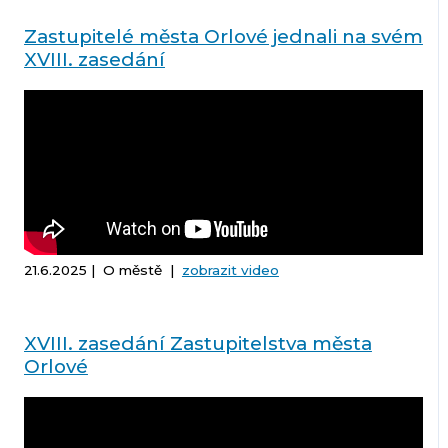
Zastupitelé města Orlové jednali na svém
XVIII. zasedání
21.6.2025 | O městě |
zobrazit video
XVIII. zasedání Zastupitelstva města
Orlové