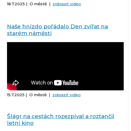
18.7.2025 | O městě |
zobrazit video
Naše hnízdo pořádalo Den zvířat na
starém náměstí
15.7.2025 | O městě |
zobrazit video
Šlágr na cestách rozezpíval a roztančil
letní kino