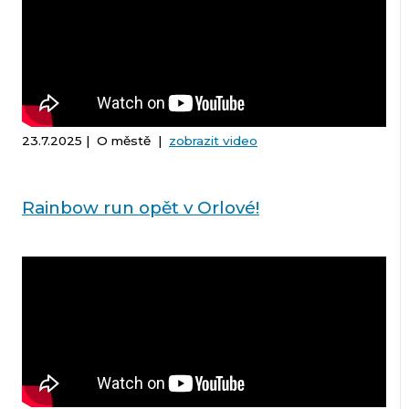
23.7.2025 | O městě |
zobrazit video
Rainbow run opět v Orlové!