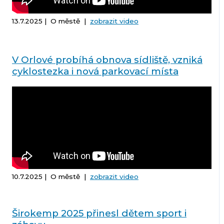
13.7.2025 | O městě |
zobrazit video
V Orlové probíhá obnova sídliště, vzniká
cyklostezka i nová parkovací místa
10.7.2025 | O městě |
zobrazit video
Širokemp 2025 přinesl dětem sport i