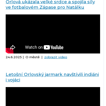
Orlová ukázala velké srdce a spojila síly
ve fotbalovém Zápase pro Natálku
24.6.2025 | O městě |
zobrazit video
Letošní Orlovský jarmark navštívili indiáni
i vojáci