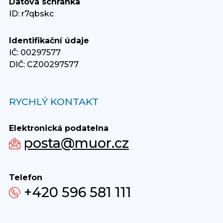
Datová schránka
ID: r7qbskc
Identifikační údaje
IČ: 00297577
DIČ: CZ00297577
RYCHLÝ KONTAKT
Elektronická podatelna
posta@muor.cz
Telefon
+420 596 581 111