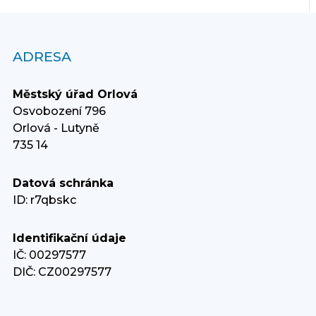
ADRESA
Městský úřad Orlová
Osvobození 796
Orlová - Lutyně
735 14
Datová schránka
ID: r7qbskc
Identifikační údaje
IČ: 00297577
DIČ: CZ00297577