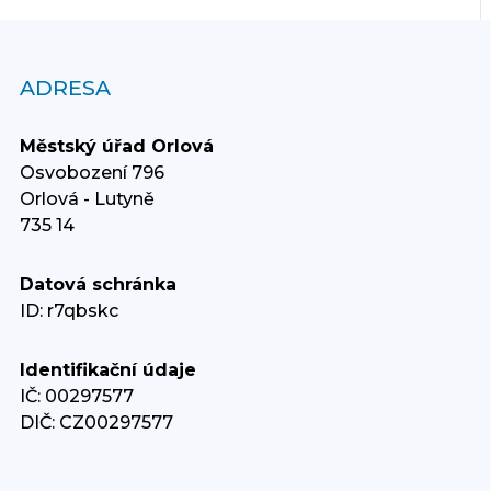
ADRESA
Městský úřad Orlová
Osvobození 796
Orlová - Lutyně
735 14
Datová schránka
ID: r7qbskc
Identifikační údaje
IČ: 00297577
DIČ: CZ00297577