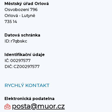
Městský úřad Orlová
Osvobození 796
Orlová - Lutyně
735 14
Datová schránka
ID: r7qbskc
Identifikační údaje
IČ: 00297577
DIČ: CZ00297577
RYCHLÝ KONTAKT
Elektronická podatelna
posta@muor.cz