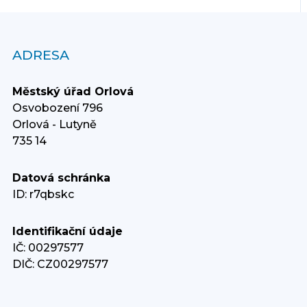
ADRESA
Městský úřad Orlová
Osvobození 796
Orlová - Lutyně
735 14
Datová schránka
ID: r7qbskc
Identifikační údaje
IČ: 00297577
DIČ: CZ00297577