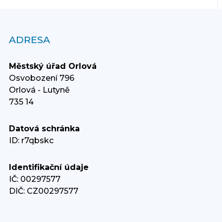
ADRESA
Městský úřad Orlová
Osvobození 796
Orlová - Lutyně
735 14
Datová schránka
ID: r7qbskc
Identifikační údaje
IČ: 00297577
DIČ: CZ00297577