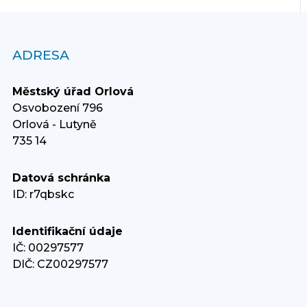
ADRESA
Městský úřad Orlová
Osvobození 796
Orlová - Lutyně
735 14
Datová schránka
ID: r7qbskc
Identifikační údaje
IČ: 00297577
DIČ: CZ00297577