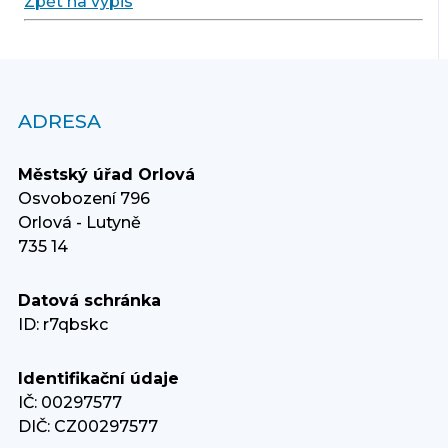
Zpět na výpis
ADRESA
Městský úřad Orlová
Osvobození 796
Orlová - Lutyně
735 14
Datová schránka
ID: r7qbskc
Identifikační údaje
IČ: 00297577
DIČ: CZ00297577