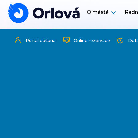
O městě
Radn
Portál občana
Online rezervace
Dot