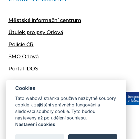
Městské informační centrum
Útulek pro psy Orlová
Policie ČR
SMO Orlová
Portál IDOS
Cookies
Tato webová stránka používá nezbytné soubory
cookie k zajištění správného fungování a
sledovací soubory cookie. Tyto budou
nastaveny až po udělení souhlasu.
Copyright © 2013 - 2026 Městský úřad Orlová
Nastavení cookies
Prohlášení přístupnosti