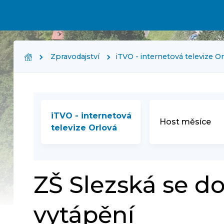
Zpravodajství
iTVO - internetová televize O
iTVO - internetová
Host měsíce
televize Orlová
ZŠ Slezská se d
vytápění