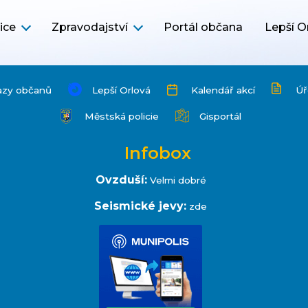
ice
Zpravodajství
Portál občana
Lepší O
azy občanů
Lepší Orlová
Kalendář akcí
Úř
Městská policie
Gisportál
Infobox
Ovzduší:
Velmi dobré
Seismické jevy:
zde