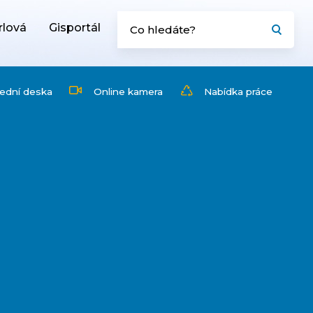
rlová
Gisportál
ední deska
Online kamera
Nabídka práce