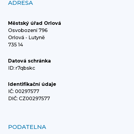
ADRESA
Městský úřad Orlová
Osvobození 796
Orlová - Lutyně
735 14
Datová schránka
ID: r7qbskc
Identifikační údaje
IČ: 00297577
DIČ: CZ00297577
PODATELNA