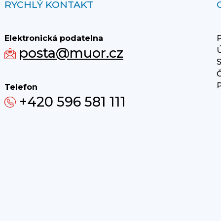
RYCHLÝ KONTAKT
Elektronická podatelna
P
posta@muor.cz
Ú
S
Č
P
Telefon
+420 596 581 111