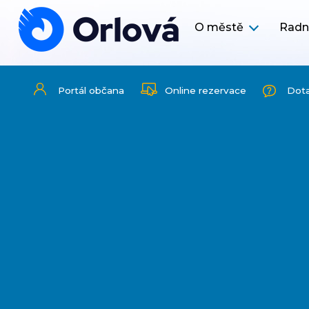
O městě
Radn
Portál občana
Online rezervace
Dot