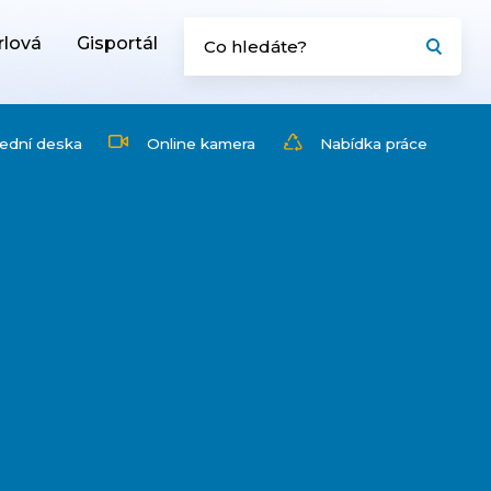
rlová
Gisportál
ední deska
Online kamera
Nabídka práce