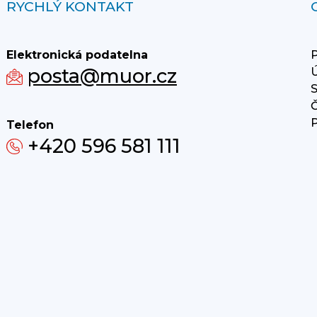
RYCHLÝ KONTAKT
Elektronická podatelna
P
posta@muor.cz
Ú
S
Č
P
Telefon
+420 596 581 111