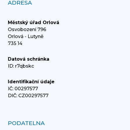
ADRESA
Městský úřad Orlová
Osvobození 796
Orlová - Lutyně
735 14
Datová schránka
ID: r7qbskc
Identifikační údaje
IČ: 00297577
DIČ: CZ00297577
PODATELNA