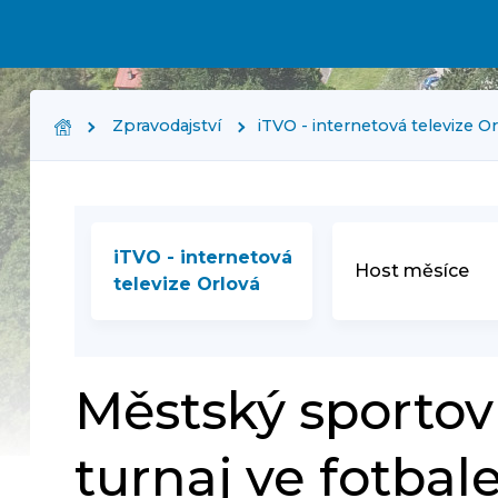
Zpravodajství
iTVO - internetová televize O
iTVO - internetová
Host měsíce
televize Orlová
Městský sportovn
turnaj ve fotbal