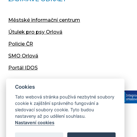
Městské informační centrum
Útulek pro psy Orlová
Policie ČR
SMO Orlová
Portál IDOS
Cookies
Tato webová stránka používá nezbytné soubory
cookie k zajištění správného fungování a
sledovací soubory cookie. Tyto budou
nastaveny až po udělení souhlasu.
Copyright © 2013 - 2026 Městský úřad Orlová
Nastavení cookies
Prohlášení přístupnosti