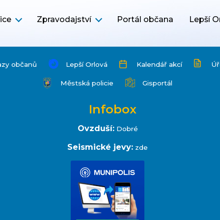
ice
Zpravodajství
Portál občana
Lepší O
azy občanů
Lepší Orlová
Kalendář akcí
Úř
Městská policie
Gisportál
Infobox
Ovzduší:
Dobré
Seismické jevy:
zde