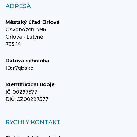
ADRESA
Městský úřad Orlová
Osvobození 796
Orlová - Lutyně
735 14
Datová schránka
ID: r7qbskc
Identifikační údaje
IČ: 00297577
DIČ: CZ00297577
RYCHLÝ KONTAKT