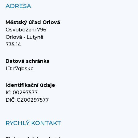
ADRESA
Městský úřad Orlová
Osvobození 796
Orlová - Lutyně
735 14
Datová schránka
ID: r7qbskc
Identifikační údaje
IČ: 00297577
DIČ: CZ00297577
RYCHLÝ KONTAKT