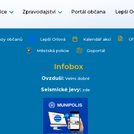
ice
Zpravodajství
Portál občana
Lepší O
azy občanů
Lepší Orlová
Kalendář akcí
Úř
Městská policie
Gisportál
Infobox
Ovzduší:
Velmi dobré
Seismické jevy:
zde