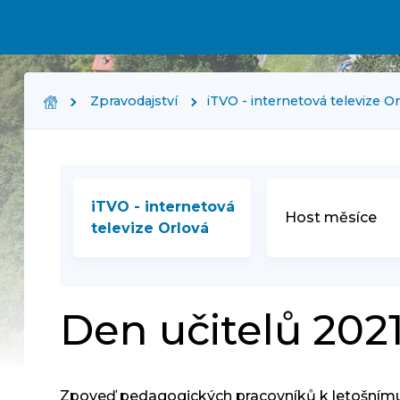
Zpravodajství
iTVO - internetová televize O
iTVO - internetová
Host měsíce
televize Orlová
Den učitelů 202
Zpoveď pedagogických pracovníků k letošnímu D