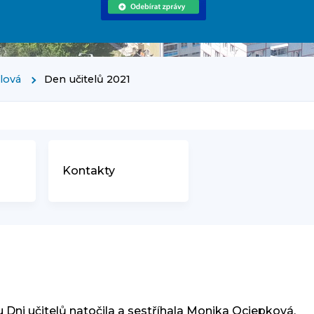
rlová
Den učitelů 2021
Kontakty
1
ni učitelů natočila a sestříhala Monika Ociepková,