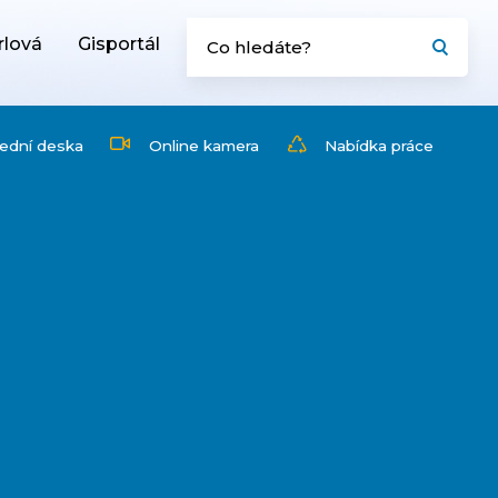
rlová
Gisportál
ední deska
Online kamera
Nabídka práce