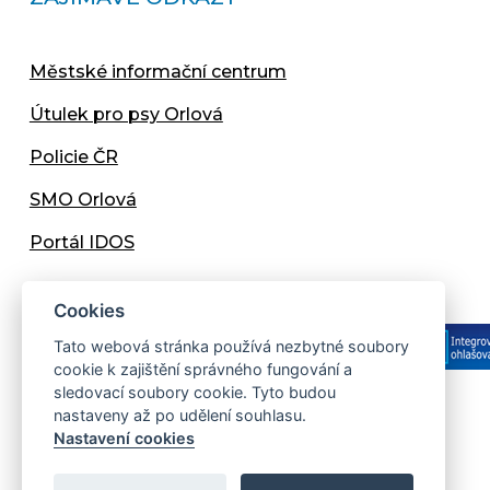
Městské informační centrum
Útulek pro psy Orlová
Policie ČR
SMO Orlová
Portál IDOS
Cookies
Tato webová stránka používá nezbytné soubory
cookie k zajištění správného fungování a
sledovací soubory cookie. Tyto budou
nastaveny až po udělení souhlasu.
Copyright © 2013 - 2026 Městský úřad Orlová
Nastavení cookies
Prohlášení přístupnosti