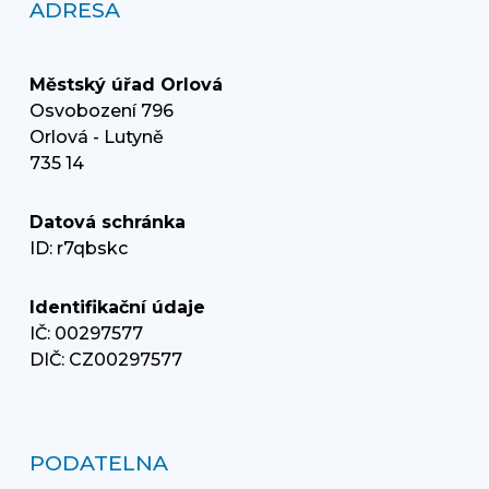
ADRESA
Městský úřad Orlová
Osvobození 796
Orlová - Lutyně
735 14
Datová schránka
ID: r7qbskc
Identifikační údaje
IČ: 00297577
DIČ: CZ00297577
PODATELNA