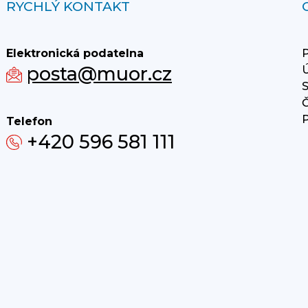
RYCHLÝ KONTAKT
Elektronická podatelna
P
posta@muor.cz
Ú
S
Č
P
Telefon
+420 596 581 111