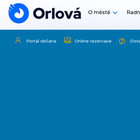
O městě
Radn
Portál občana
Online rezervace
Dot