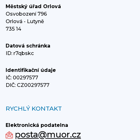
Městský úřad Orlová
Osvobození 796
Orlová - Lutyně
735 14
Datová schránka
ID: r7qbskc
Identifikační údaje
IČ: 00297577
DIČ: CZ00297577
RYCHLÝ KONTAKT
Elektronická podatelna
posta@muor.cz