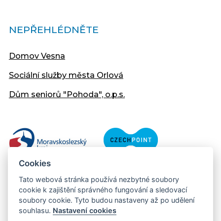
NEPŘEHLÉDNĚTE
Domov Vesna
Sociální služby města Orlová
Dům seniorů "Pohoda", o.p.s.
Cookies
Tato webová stránka používá nezbytné soubory
cookie k zajištění správného fungování a sledovací
soubory cookie. Tyto budou nastaveny až po udělení
souhlasu.
Nastavení cookies
Copyright © 2013 - 2026 Městský úřad Orlová