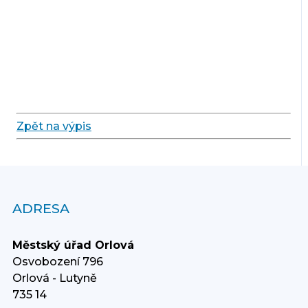
Zpět na výpis
ADRESA
Městský úřad Orlová
Osvobození 796
Orlová - Lutyně
735 14