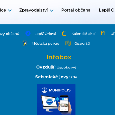
ice
Zpravodajství
Portál občana
Lepší O
azy občanů
Lepší Orlová
Kalendář akcí
Úř
Městská policie
Gisportál
Infobox
Ovzduší:
Uspokojivé
Seismické jevy:
zde