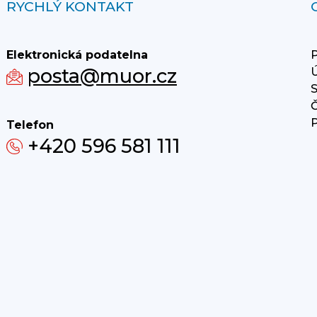
RYCHLÝ KONTAKT
Elektronická podatelna
P
posta@muor.cz
Ú
S
Č
P
Telefon
+420 596 581 111