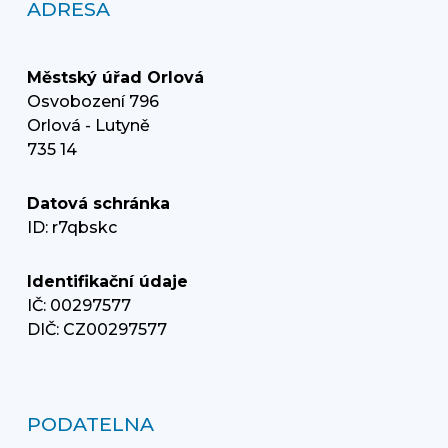
ADRESA
Městský úřad Orlová
Osvobození 796
Orlová - Lutyně
735 14
Datová schránka
ID: r7qbskc
Identifikační údaje
IČ: 00297577
DIČ: CZ00297577
PODATELNA