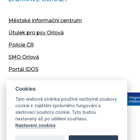
Městské informační centrum
Útulek pro psy Orlová
Policie ČR
SMO Orlová
Portál IDOS
Cookies
Tato webová stránka používá nezbytné soubory
cookie k zajištění správného fungování a
sledovací soubory cookie. Tyto budou
nastaveny až po udělení souhlasu.
Copyright © 2013 - 2026 Městský úřad Orlová
Nastavení cookies
Prohlášení přístupnosti