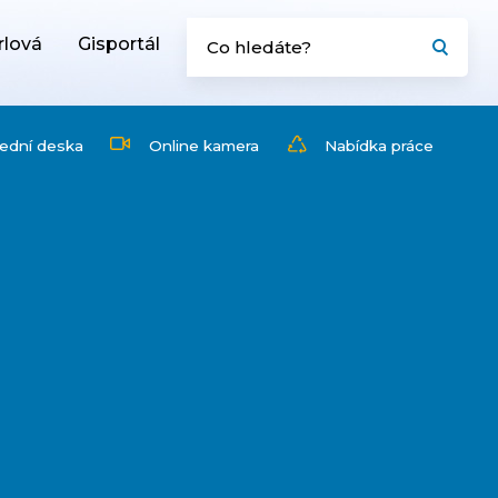
rlová
Gisportál
ední deska
Online kamera
Nabídka práce