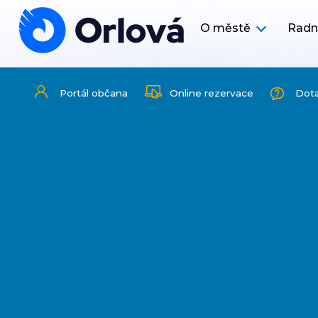
O městě
Radn
Portál občana
Online rezervace
Dot