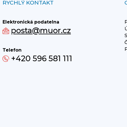
RYCHLÝ KONTAKT
Elektronická podatelna
P
posta@muor.cz
Ú
S
Č
P
Telefon
+420 596 581 111