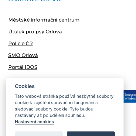
Městské informační centrum
Útulek pro psy Orlová
Policie ČR
SMO Orlová
Portál IDOS
Cookies
Tato webová stránka používá nezbytné soubory
cookie k zajištění správného fungování a
sledovací soubory cookie. Tyto budou
nastaveny až po udělení souhlasu.
Copyright © 2013 - 2026 Městský úřad Orlová
Nastavení cookies
Prohlášení přístupnosti