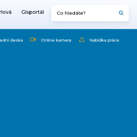
rlová
Gisportál
ední deska
Online kamera
Nabídka práce