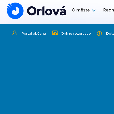
O městě
Radn
Portál občana
Online rezervace
Dot