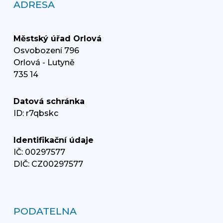
ADRESA
Městský úřad Orlová
Osvobození 796
Orlová - Lutyně
735 14
Datová schránka
ID: r7qbskc
Identifikační údaje
IČ: 00297577
DIČ: CZ00297577
PODATELNA