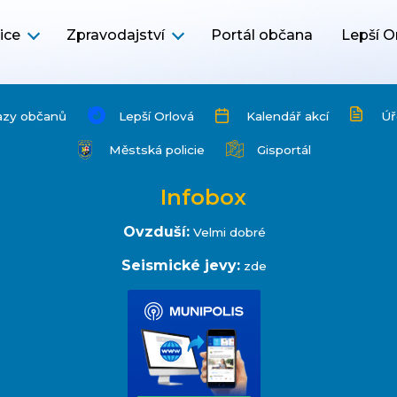
ice
Zpravodajství
Portál občana
Lepší O
azy občanů
Lepší Orlová
Kalendář akcí
Úř
Městská policie
Gisportál
Infobox
Ovzduší:
Velmi dobré
Seismické jevy:
zde