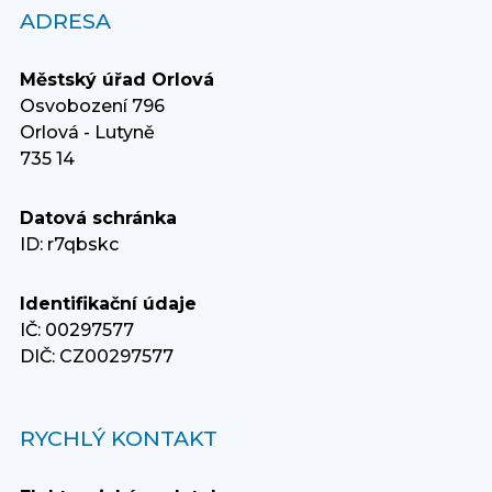
ADRESA
Městský úřad Orlová
Osvobození 796
Orlová - Lutyně
735 14
Datová schránka
ID: r7qbskc
Identifikační údaje
IČ: 00297577
DIČ: CZ00297577
RYCHLÝ KONTAKT