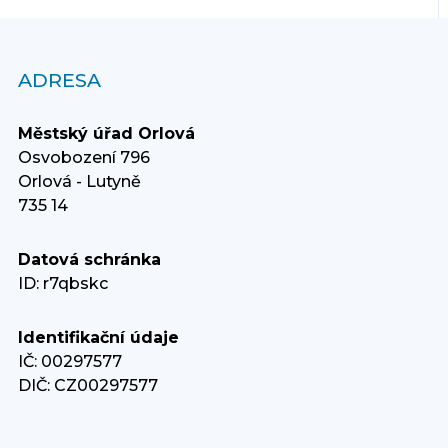
ADRESA
Městský úřad Orlová
Osvobození 796
Orlová - Lutyně
735 14
Datová schránka
ID: r7qbskc
Identifikační údaje
IČ: 00297577
DIČ: CZ00297577