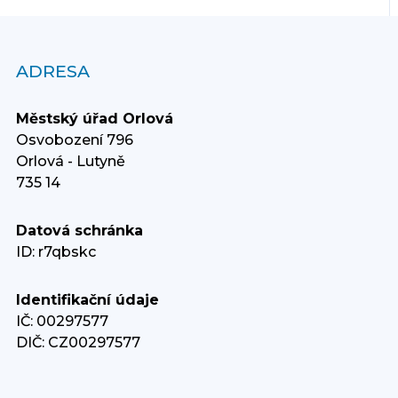
ADRESA
Městský úřad Orlová
Osvobození 796
Orlová - Lutyně
735 14
Datová schránka
ID: r7qbskc
Identifikační údaje
IČ: 00297577
DIČ: CZ00297577