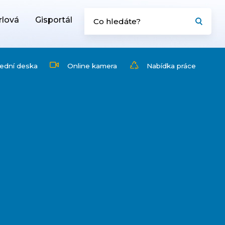
rlová
Gisportál
ední deska
Online kamera
Nabídka práce