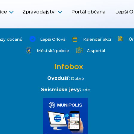
ice
Zpravodajství
Portál občana
Lepší O
azy občanů
Lepší Orlová
Kalendář akcí
Úř
Městská policie
Gisportál
Infobox
Ovzduší:
Dobré
Seismické jevy:
zde