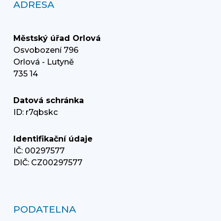
ADRESA
Městský úřad Orlová
Osvobození 796
Orlová - Lutyně
735 14
Datová schránka
ID: r7qbskc
Identifikační údaje
IČ: 00297577
DIČ: CZ00297577
PODATELNA