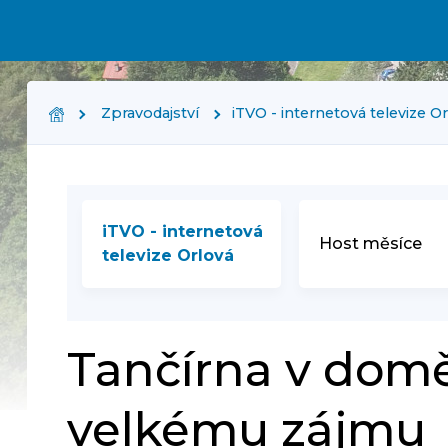
Zpravodajství
iTVO - internetová televize O
iTVO - internetová
Host měsíce
televize Orlová
Tančírna v domě 
velkému zájmu