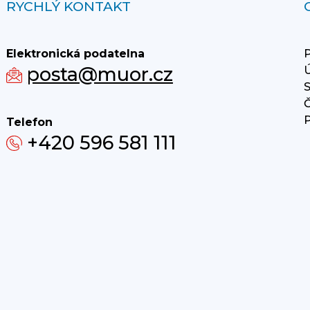
RYCHLÝ KONTAKT
Elektronická podatelna
P
posta@muor.cz
Ú
S
Č
P
Telefon
+420 596 581 111