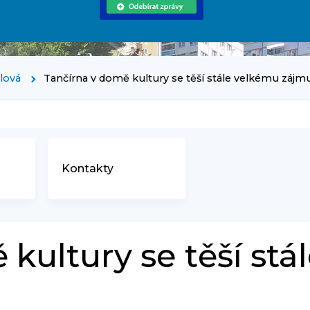
rlová
Tančírna v domě kultury se těší stále velkému zájm
Kontakty
kultury se těší stá