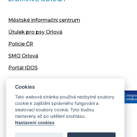
Městské informační centrum
Útulek pro psy Orlová
Policie ČR
SMO Orlová
Portál IDOS
Cookies
Tato webová stránka používá nezbytné soubory
cookie k zajištění správného fungování a
sledovací soubory cookie. Tyto budou
nastaveny až po udělení souhlasu.
Copyright © 2013 - 2026 Městský úřad Orlová
Nastavení cookies
Prohlášení přístupnosti