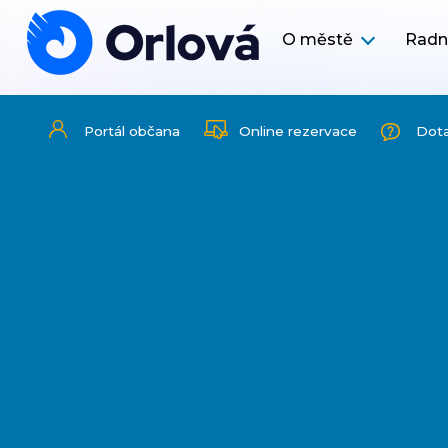
O městě
Radn
Portál občana
Online rezervace
Dot